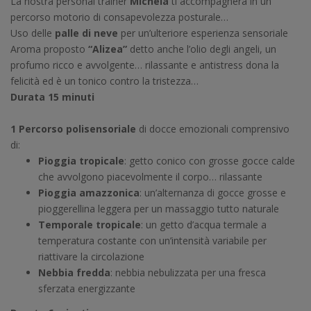
La nostra personal trainer
Michela
ti accompagnerà in un
percorso motorio di consapevolezza posturale…
Uso delle
palle di neve
per un’ulteriore esperienza sensoriale
Aroma proposto
“Alizea”
detto anche l’olio degli angeli, un
profumo ricco e avvolgente… rilassante e antistress dona la
felicità ed è un tonico contro la tristezza…
Durata 15 minuti
1 Percorso polisensoriale
di docce emozionali comprensivo
di:
Pioggia tropicale
: getto conico con grosse gocce calde
che avvolgono piacevolmente il corpo… rilassante
Pioggia amazzonica
: un’alternanza di gocce grosse e
pioggerellina leggera per un massaggio tutto naturale
Temporale tropicale
: un getto d’acqua termale a
temperatura costante con un’intensità variabile per
riattivare la circolazione
Nebbia fredda
: nebbia nebulizzata per una fresca
sferzata energizzante