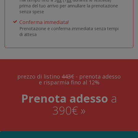
prima del tuo arrivo per annullare la prenotazione
senza spese
Conferma immediata!
Prenotazione e conferma immediata senza tempi
di attesa
prezzo di listino
443€
- prenota adesso
e risparmia fino al 12%
Prenota adesso
a
390€ »