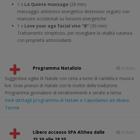
1 x
La Quiete massage
(28 min)
massaggio antistress energetico distensivo seguito con
manovre occidentali su funzioni energetiche
1 x
Love your age facial viso "B"
(30 min)
Trattamento strepitoso, per risvegliare la vitalità cutanea
con proprietà antiossidanti.
Programma Natalizio
incluso
Suggestiva vigilia di Natale con cena a lume di candela e musica
live. Gran pranzo di Natale con le ricette della tradizione.
Programma giornaliero di intrattenimenti e serate a tema.
Vedi dettagli programma di Natale e Capodanno ad Abano
Terme
Libero accesso SPA Althea dalle
incluso
15.30 alle 18.30