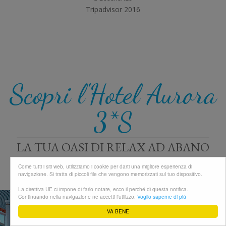
Tripadvisor 2016
Scopri l'Hotel Aurora
3*S
LA TUA OASI DI RELAX AD ABANO
TERME
Come tutti i siti web, utilizziamo i cookie per darti una migliore esperienza di
navigazione. Si tratta di piccoli file che vengono memorizzati sul tuo dispositivo.
La direttiva UE ci impone di farlo notare, ecco il perché di questa notifica.
Continuando nella navigazione ne accetti l'utilizzo.
Voglio saperne di più
VA BENE