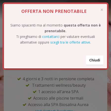
×
OFFERTA NON PRENOTABILE
it
Siamo spiacenti ma al momento
questa offerta non è
prenotabile.
Menu
Ti preghiamo di
contattarci
per valutare eventuali
alternative oppure
scegli tra le offerte attive
.
IMMERGITI NELL'ACCOGLIENTE
Chiudi
ATMOSFERA NATALIZIA DI ABANO
TERME
4 giorni e 3 notti in pensione completa
Trattamenti wellness/beauty
1 accesso all'area SPA
Accesso alle piscine termali
Accesso alla SPA Biosalina Aurea