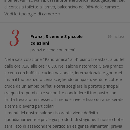
internet wifi, scrivania, cassaforte elettronica, asciugacapelli, set
di cortesia toilette all'arrivo, balconcino nel 98% delle camere.
Vedi le tipologie di camere »
3
Pranzi, 3 cene e 3 piccole
incluso
colazioni
pranzi e cene con menù
Nella sala colazione "Panoramica" al 4° piano breakfast a buffet
dalle ore 7.30 alle ore 10.00. Nel salone ristorante Giava pranzo
e cena con buffet e cucina nazionale, internazionale e gourmet.
Inizia il tuo pranzo o cena scegliendo antipasti, verdure cotte e
crude da un ampio buffet. Potrai scegliere le portate principali
tra quattro primi e tre secondi e concludere il tuo pasto con
frutta fresca o un dessert. Il menù è invece fisso durante serate
a tema o eventi particolari.
Il menù del nostro salone ristorante viene definito
quotidianamente e privilegia prodotti di stagione. Il nostro hotel
sarà lieto di assecondare particolari esigenze alimentari, previa