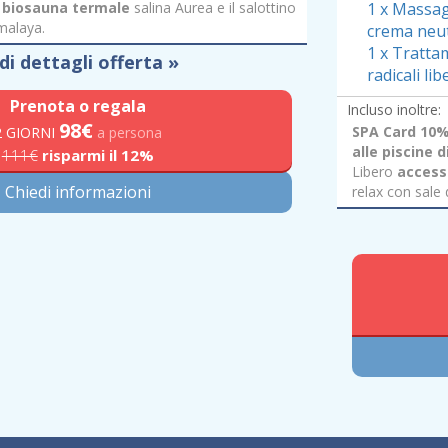
a biosauna termale
salina Aurea e il salottino
1 x Massag
imalaya.
crema neut
1 x Tratta
di dettagli offerta »
radicali lib
Prenota o regala
Incluso inoltre:
98
€
SPA Card 10%
2 GIORNI
a persona
alle piscine 
111€
risparmi il 12%
Libero
access
Chiedi informazioni
relax con sale 