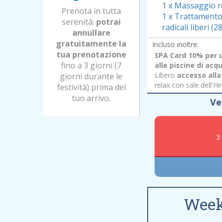
1 x Massaggio r
Prenota in tutta
1 x Trattamento 
serenità:
potrai
radicali liberi (2
annullare
gratuitamente la
Incluso inoltre:
tua prenotazione
SPA Card 10% per 
fino a 3 giorni (7
alle piscine di ac
Libero
accesso all
giorni durante le
relax con sale dell'H
festività) prima del
tuo arrivo.
Ve
3
Week