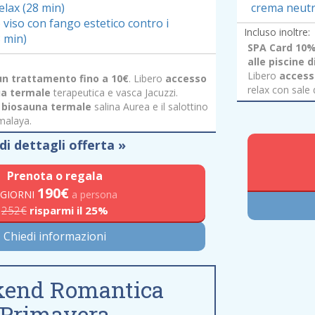
elax (28 min)
crema neutr
viso con fango estetico contro i
Incluso inoltre:
8 min)
SPA Card 10%
alle piscine 
Libero
access
un trattamento fino a 10€
. Libero
accesso
relax con sale 
qua termale
terapeutica e vasca Jacuzzi.
a biosauna termale
salina Aurea e il salottino
imalaya.
di dettagli offerta »
Prenota o regala
190
€
 GIORNI
a persona
252€
risparmi il 25%
Chiedi informazioni
end Romantica
Primavera