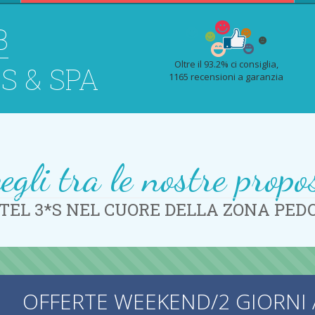
B
Oltre il 93.2% ci consiglia,
S & SPA
1165 recensioni a garanzia
egli tra le nostre propo
TEL 3*S NEL CUORE DELLA ZONA PE
OFFERTE WEEKEND/2 GIORNI 