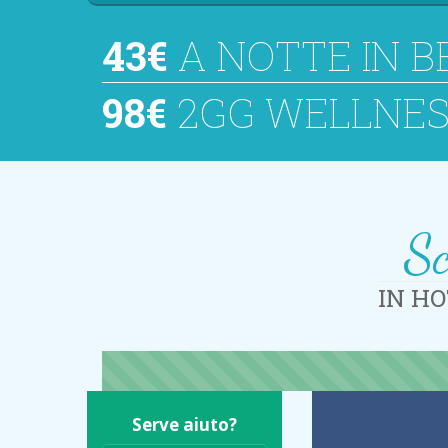
43€
A NOTTE IN B
98€
2GG WELLNES
Sc
IN HO
Serve aiuto?