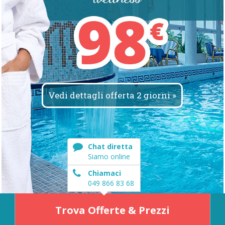
Vedi dettagli offerta 2 giorni »
Chat diretta
Siamo online
Chiamaci
049 866 83 68
Trova Offerte & Prezzi