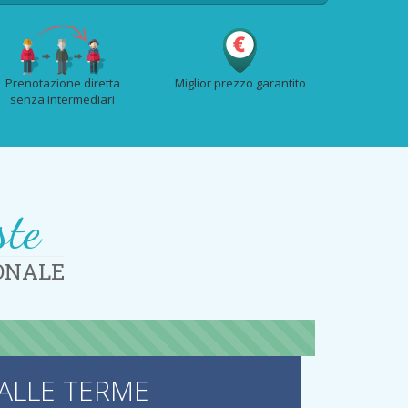
Prenotazione diretta
Miglior prezzo garantito
senza intermediari
ste
DONALE
ALLE TERME