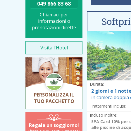
049 866 83 68
Chiamaci per
Softpr
informazioni o
V
prenotazioni dirette
Visita l'Hotel
Durata:
2 giorni e 1 nott
PERSONALIZZA IL
in camera doppia c
TUO PACCHETTO
Trattamenti inclusi:
Incluso inoltre:
SPA Card 10% per 
Regala un soggiorno!
alle piscine di ac