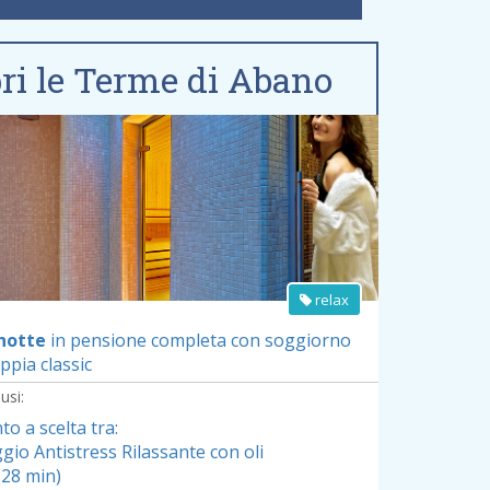
ri le Terme di Abano
Vedi dettagli offerta »
relax
 notte
in pensione completa
con soggiorno
ppia classic
usi:
o a scelta tra:
gio Antistress Rilassante con oli
(28 min)