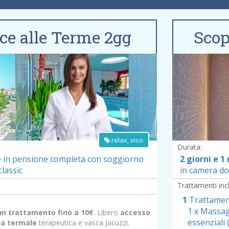
ice alle Terme 2gg
Scop
edi dettagli offerta »
relax, viso
Durata:
e
in pensione completa
con soggiorno
2 giorni e 1
lassic
in camera do
Trattamenti incl
1
Trattament
1 x Massag
un trattamento fino a 10€
. Libero
accesso
essenziali 
qua termale
terapeutica e vasca Jacuzzi.