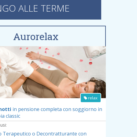
NGO ALLE TERME
Aurorelax
Vedi dettagli offerta »
relax
notti
in pensione completa
con soggiorno in
a classic
usi:
 Terapeutico o Decontratturante con