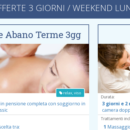
FFERTE 3 GIORNI / WEEKEND LU
ce Abano Terme 3gg
edi dettagli offerta »
relax, viso
Durata:
in pensione completa
con soggiorno in
3 giorni e 2 
ssic
camera doppi
Trattamenti incl
elta tra:
1
Massaggio