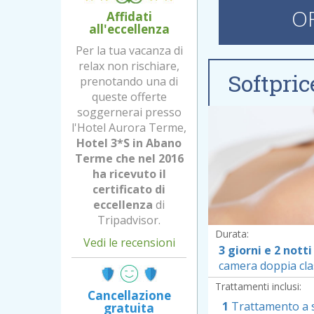
O
Affidati
all'eccellenza
Per la tua vacanza di
relax non rischiare,
Softpri
prenotando una di
V
queste offerte
soggernerai presso
l'Hotel Aurora Terme,
Hotel 3*S in Abano
Terme che nel 2016
ha ricevuto il
certificato di
eccellenza
di
Tripadvisor.
Durata:
Vedi le recensioni
3 giorni e 2 notti
camera doppia cla
Trattamenti inclusi:
Cancellazione
1
Trattamento a sc
gratuita