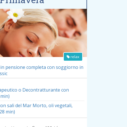
edi dettagli offerta »
relax
in pensione completa
con soggiorno in
ssic
peutico o Decontratturante con
 min)
on sali del Mar Morto, oli vegetali,
(28 min)