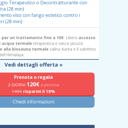
gio Terapeutico o Decontratturante con
ra (28 min)
mento viso con fango estetico contro i
eri (28 min)
 per un trattamento fino a 10€
. Libero
accesso
di acqua termale
terapeutica e vasca Jacuzzi.
o alla biosauna termale
salina Aurea e il salottino
dell'Himalaya.
Vedi dettagli offerta »
Prenota o regala
120
€
2 GIORNI
a persona
146€
risparmi il 18%
Chiedi informazioni