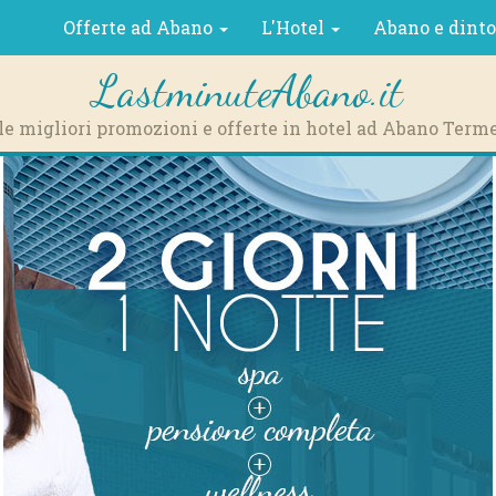
Offerte ad Abano
L'Hotel
Abano e dint
LastminuteAbano.it
le migliori promozioni e offerte in hotel ad Abano Term