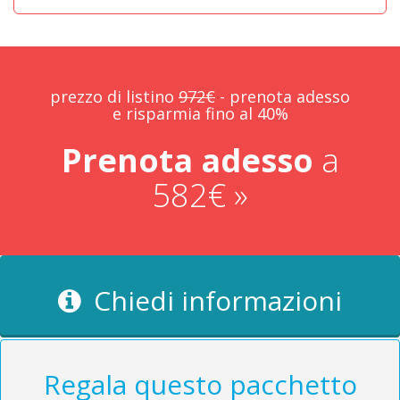
prezzo di listino
972€
- prenota adesso
e risparmia fino al 40%
Prenota adesso
a
582€ »
Chiedi informazioni
Regala questo pacchetto